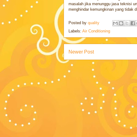
masalah jika menunggu jasa teknisi un
menghindar kemungkinan yang tidak d
Posted by
quality
Labels:
Air Conditioning
Newer Post