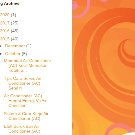
g Archive
2020
(1)
2017
(25)
2016
(45)
2015
(40)
►
December
(1)
▼
October
(5)
Membuat Air Conditioner
(AC) Kecil Memakai
Kotak S...
Tips Cara Servis Air
Conditioner (AC)
Sendiri
Air Conditioner (AC)
Hemat Energi Vs Air
Condition...
Sistem & Cara Kerja Air
Conditioner (AC)
Efek Buruk dari Air
Conditioner (AC)