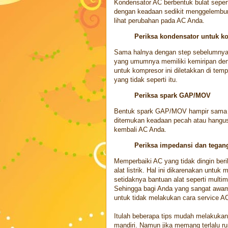
Kondensator AC berbentuk bulat sepert
dengan keadaan sedikit menggelembung
lihat perubahan pada AC Anda.
Periksa kondensator untuk k
Sama halnya dengan step sebelumnya
yang umumnya memiliki kemiripan den
untuk kompresor ini diletakkan di te
yang tidak seperti itu.
Periksa spark GAP/MOV
Bentuk spark GAP/MOV hampir sama se
ditemukan keadaan pecah atau hangus
kembali AC Anda.
Periksa impedansi dan tega
Memperbaiki AC yang tidak dingin beri
alat listrik. Hal ini dikarenakan unt
setidaknya bantuan alat seperti multim
Sehingga bagi Anda yang sangat awam 
untuk tidak melakukan cara service A
Itulah beberapa tips mudah melakukan 
mandiri. Namun jika memang terlalu r