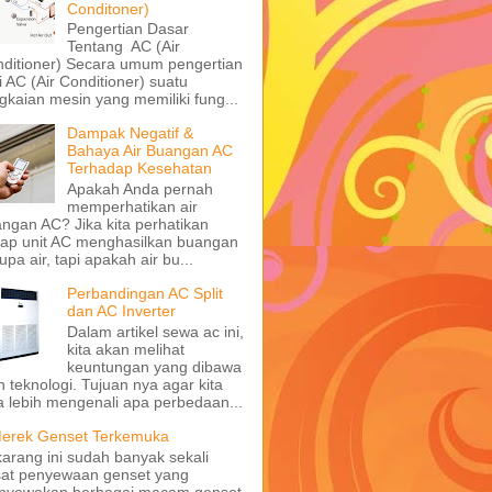
Conditoner)
Pengertian Dasar
Tentang AC (Air
ditioner) Secara umum pengertian
i AC (Air Conditioner) suatu
gkaian mesin yang memiliki fung...
Dampak Negatif &
Bahaya Air Buangan AC
Terhadap Kesehatan
Apakah Anda pernah
memperhatikan air
ngan AC? Jika kita perhatikan
iap unit AC menghasilkan buangan
upa air, tapi apakah air bu...
Perbandingan AC Split
dan AC Inverter
Dalam artikel sewa ac ini,
kita akan melihat
keuntungan yang dibawa
h teknologi. Tujuan nya agar kita
a lebih mengenali apa perbedaan...
erek Genset Terkemuka
arang ini sudah banyak sekali
at penyewaan genset yang
nyewakan berbagai macam genset,