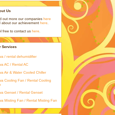
out Us
d out more our companies
here
 about our achievement
here
.
l free to contact us
here
.
 Services
a / rental dehumidifier
a AC / Rental AC
a Air & Water Cooled Chiller
a Cooling Fan / Rental Cooling
n
a Genset / Rental Genset
a Misting Fan / Rental Misting Fan