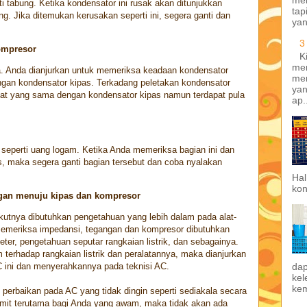
i tabung. Ketika kondensator ini rusak akan ditunjukkan
tap
. Jika ditemukan kerusakan seperti ini, segera ganti dan
yan
3
ompresor
K
men
. Anda dianjurkan untuk memeriksa keadaan kondensator
me
gan kondensator kipas. Terkadang peletakan kondensator
yan
mpat yang sama dengan kondensator kipas namun terdapat pula
ap.
perti uang logam. Ketika Anda memeriksa bagian ini dan
, maka segera ganti bagian tersebut dan coba nyalakan
Hal
kon
ngan menuju kipas dan kompresor
kutnya dibutuhkan pengetahuan yang lebih dalam pada alat-
uk memeriksa impedansi, tegangan dan kompresor dibutuhkan
eter, pengetahuan seputar rangkaian listrik, dan sebagainya.
terhadap rangkaian listrik dan peralatannya, maka dianjurkan
da
C ini dan menyerahkannya pada teknisi AC.
kel
kem
perbaikan pada AC yang tidak dingin seperti sediakala secara
umit terutama bagi Anda yang awam, maka tidak akan ada