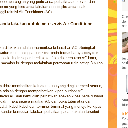
berapa bagian yang perlu anda perbaiki atau servis, dan
ce ac yang bisa anda lakukan sendiri jika anda tidak
 teknisi Air Conditioner (AC).
Con
dar
 anda lakukan untuk men-servis Air Conditioner
ran
sa dilakukan adalah memeriksa kebersihan AC. Seringkali
watan rutin sehingga berimbas pada tersumbatnya penyejuk
idak dingin seperti sediakala. Jika diketemukan AC kotor,
bua
set
 masalah ini dengan melakukan perawatan rutin setiap 3 bulan
ber
p tidak memberikan keluaran suhu yang dingin seperti semua,
ya adalah dengan memperhatikan kipas outdoor AC.
lakan AC dan kemudian perhatikan apakah kipas pada outdoor
ole
idak, maka segera matikan AC dan buka tutup atas dari
bis
dalah kabel-kabel dan terminal-terminal yang menuju ke kipas.
u kendur kemudian lakukan perbaikan pada masalah tersebut.
5 M
Sek
pus
me