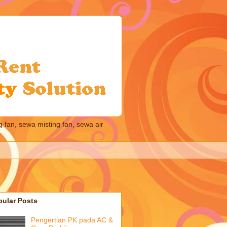
 fan, sewa misting fan, sewa air
pular Posts
Pengertian PK pada AC &