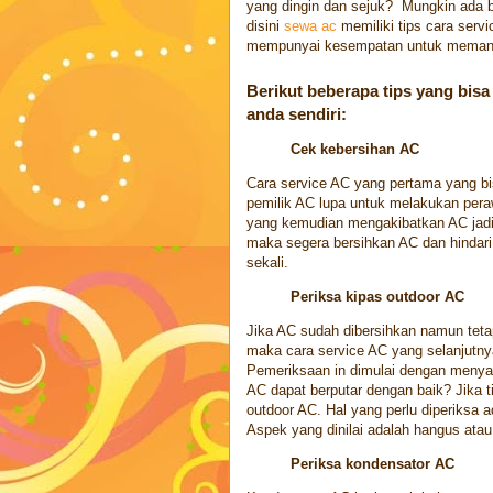
yang dingin dan sejuk? Mungkin ada be
disini
sewa ac
memiliki tips cara servi
mempunyai kesempatan untuk memanggil
Berikut beberapa tips yang bisa
anda sendiri:
Cek kebersihan AC
Cara service AC yang pertama yang bi
pemilik AC lupa untuk melakukan pera
yang kemudian mengakibatkan AC jadi t
maka segera bersihkan AC dan hindari
sekali.
Periksa kipas outdoor AC
Jika AC sudah dibersihkan namun teta
maka cara service AC yang selanjutn
Pemeriksaan in dimulai dengan menya
AC dapat berputar dengan baik? Jika t
outdoor AC. Hal yang perlu diperiksa a
Aspek yang dinilai adalah hangus ata
Periksa kondensator AC