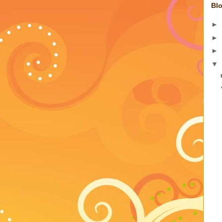
Blo
►
►
►
▼