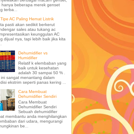
i hanya beberapa merek genset
g terba...
 Tipe AC Paling Hemat Listrik
ita pasti akan sedikit berkerut
dengar sales atau tukang ac
mpresentasikan keunggulan AC
g dijual nya, tapi lebih baik jika kita
..
Dehumidifier vs
Humidifier
Relatif k elembaban yang
baik untuk kesehatan
adalah 30 sampai 50 % .
 ini sangat menantang dalam
disi ekstrim seperti panas kering ...
Cara Membuat
Dehumidifier Sendiri
Cara Membuat
Dehumidifier Sendiri
Sebuah dehumidifier
pat membantu anda menghilangkan
embaban dari udara, mengurangi
ungkinan be...