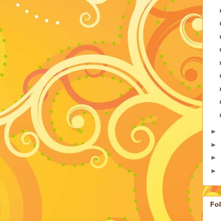
►
►
►
►
Fo