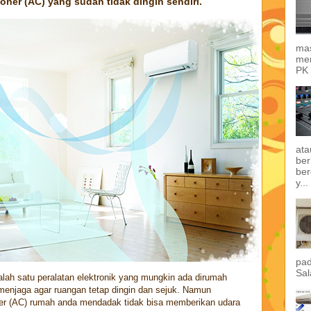
ioner (AC) yang sudah tidak dingin sendiri.
mas
mem
PK 
ata
ber
ber
y...
pad
Sal
alah satu peralatan elektronik yang mungkin ada dirumah
 menjaga agar ruangan tetap dingin dan sejuk. Namun
oner (AC) rumah anda mendadak tidak bisa memberikan udara