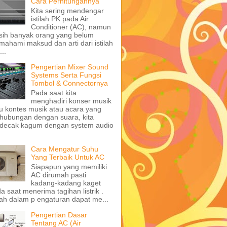
Cara Perhitungannya
Kita sering mendengar
istilah PK pada Air
Conditioner (AC), namun
ih banyak orang yang belum
ahami maksud dan arti dari istilah
...
Pengertian Mixer Sound
Systems Serta Fungsi
Tombol & Connectornya
Pada saat kita
menghadiri konser musik
u kontes musik atau acara yang
hubungan dengan suara, kita
decak kagum dengan system audio
Cara Mengatur Suhu
Yang Terbaik Untuk AC
Siapapun yang memiliki
AC dirumah pasti
kadang-kadang kaget
a saat menerima tagihan listrik .
ah dalam p engaturan dapat me...
Pengertian Dasar
Tentang AC (Air