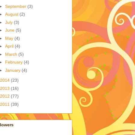
►
September
(3)
►
August
(2)
►
July
(3)
►
June
(5)
►
May
(4)
►
April
(4)
►
March
(5)
►
February
(4)
►
January
(4)
2014
(23)
2013
(16)
2012
(77)
2011
(39)
llowers