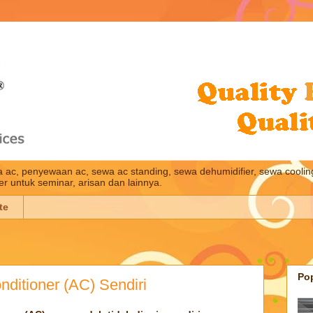
wa ac, penyewaan ac, sewa ac standing, sewa dehumidifier, sewa cooling
ler untuk seminar, arisan dan lainnya.
te
Po
nditioner (AC) Sendiri