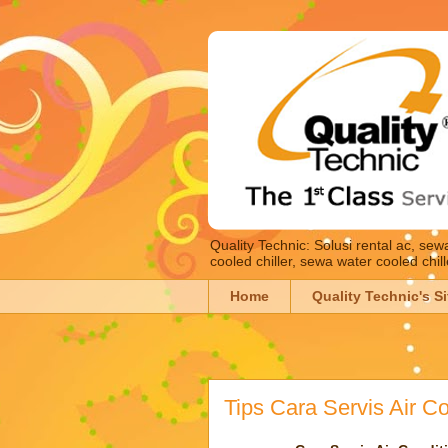
Quality Technic: Solusi rental ac, se
cooled chiller, sewa water cooled chil
Home
Quality Technic's Si
Tips Cara Servis Air Co