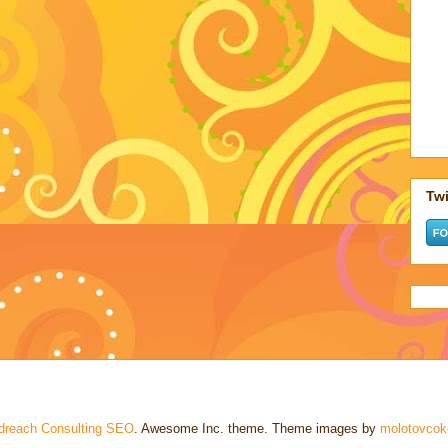
Twi
dreach Consulting SEO
. Awesome Inc. theme. Theme images by
molotovcoke