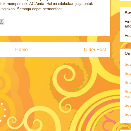
tuk memperbaiki AC Anda. Hal ini dilakukan juga untuk
iinginkan. Semoga dapat bermanfaat.
Ab
Fin
and
Fee
Home
Older Post
Our
Sew
Sew
Sew
Sew
Fa
Sew
Sew