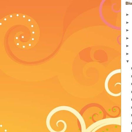
Blo
►
►
►
►
►
►
▼