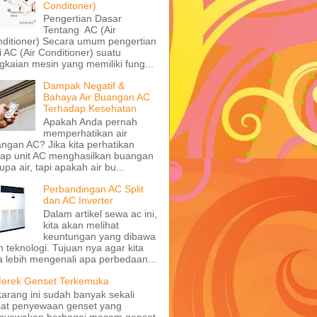
Conditoner)
Pengertian Dasar
Tentang AC (Air
ditioner) Secara umum pengertian
i AC (Air Conditioner) suatu
gkaian mesin yang memiliki fung...
Dampak Negatif &
Bahaya Air Buangan AC
Terhadap Kesehatan
Apakah Anda pernah
memperhatikan air
ngan AC? Jika kita perhatikan
iap unit AC menghasilkan buangan
upa air, tapi apakah air bu...
Perbandingan AC Split
dan AC Inverter
Dalam artikel sewa ac ini,
kita akan melihat
keuntungan yang dibawa
h teknologi. Tujuan nya agar kita
a lebih mengenali apa perbedaan...
erek Genset Terkemuka
arang ini sudah banyak sekali
at penyewaan genset yang
nyewakan berbagai macam genset,