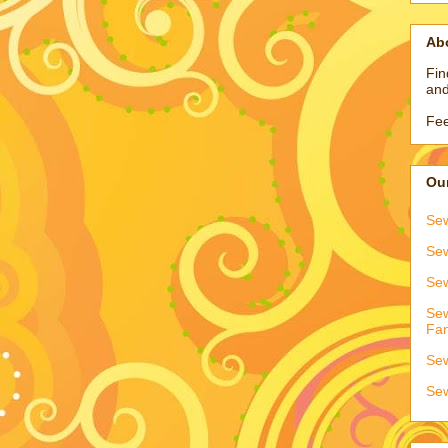
Ab
Fin
and
Fee
Our
Sew
Sew
Sew
Sew
Fa
Sew
Sew