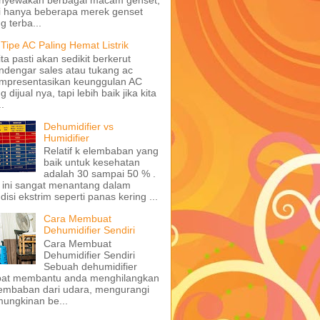
i hanya beberapa merek genset
g terba...
 Tipe AC Paling Hemat Listrik
ita pasti akan sedikit berkerut
dengar sales atau tukang ac
mpresentasikan keunggulan AC
g dijual nya, tapi lebih baik jika kita
..
Dehumidifier vs
Humidifier
Relatif k elembaban yang
baik untuk kesehatan
adalah 30 sampai 50 % .
 ini sangat menantang dalam
disi ekstrim seperti panas kering ...
Cara Membuat
Dehumidifier Sendiri
Cara Membuat
Dehumidifier Sendiri
Sebuah dehumidifier
pat membantu anda menghilangkan
embaban dari udara, mengurangi
ungkinan be...