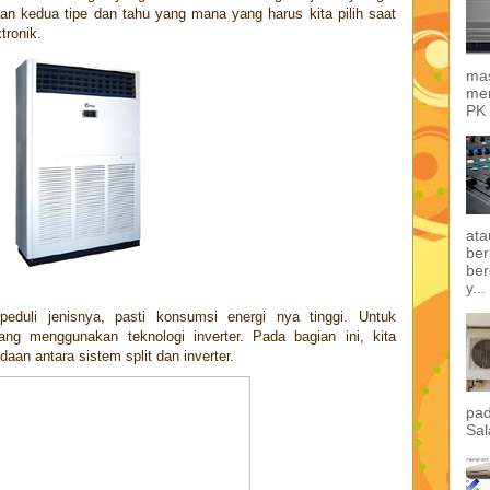
aan kedua tipe dan tahu yang mana yang harus kita pilih saat
tronik.
mas
mem
PK 
ata
ber
ber
y...
eduli jenisnya, pasti konsumsi energi nya tinggi. Untuk
ang menggunakan teknologi inverter. Pada bagian ini, kita
n antara sistem split dan inverter.
pad
Sal