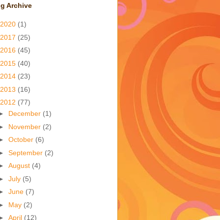
g Archive
2020
(1)
2017
(25)
2016
(45)
2015
(40)
2014
(23)
2013
(16)
2012
(77)
►
December
(1)
►
November
(2)
►
October
(6)
►
September
(2)
►
August
(4)
►
July
(5)
►
June
(7)
►
May
(2)
►
April
(12)