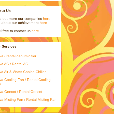
out Us
d out more our companies
here
 about our achievement
here
.
l free to contact us
here
.
 Services
a / rental dehumidifier
a AC / Rental AC
a Air & Water Cooled Chiller
a Cooling Fan / Rental Cooling
n
a Genset / Rental Genset
a Misting Fan / Rental Misting Fan