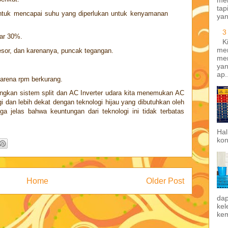
tap
untuk mencapai suhu yang diperlukan untuk kenyamanan
yan
3
ar 30%.
K
men
esor, dan karenanya, puncak tegangan.
me
yan
ap.
karena rpm berkurang.
ngkan sistem split dan AC Inverter udara kita menemukan AC
gi dan lebih dekat dengan teknologi hijau yang dibutuhkan oleh
ga jelas bahwa keuntungan dari teknologi ini tidak terbatas
Hal
kon
Home
Older Post
da
kel
kem