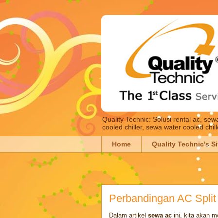
Quality Technic: Solusi rental ac, se
cooled chiller, sewa water cooled chil
Home
Quality Technic's Si
Perbandingan AC Split
Dalam artikel
sewa ac
ini, kita akan 