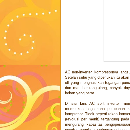
AC non-inverter, kompresornya langs
Setelah suhu yang diperlukan itu akan 
off yang menghasilkan tegangan punc
dan mati berulang-ulang, banyak day
beban yang berat.
Di sisi lain, AC split inverter me
memeriksa bagaimana perubahan kond
kompresor. Tidak seperti rekan konv
(revolusi per menit) tergantung pa
mengurangi kapasitas pengoperasiaa
inverter memiliki keuntungan sebagai b