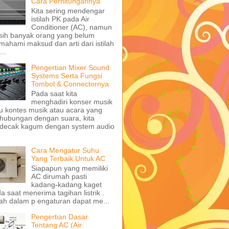
Cara Perhitungannya
Kita sering mendengar
istilah PK pada Air
Conditioner (AC), namun
ih banyak orang yang belum
ahami maksud dan arti dari istilah
...
Pengertian Mixer Sound
Systems Serta Fungsi
Tombol & Connectornya
Pada saat kita
menghadiri konser musik
u kontes musik atau acara yang
hubungan dengan suara, kita
decak kagum dengan system audio
Cara Mengatur Suhu
Yang Terbaik Untuk AC
Siapapun yang memiliki
AC dirumah pasti
kadang-kadang kaget
a saat menerima tagihan listrik .
ah dalam p engaturan dapat me...
Pengertian Dasar
Tentang AC (Air