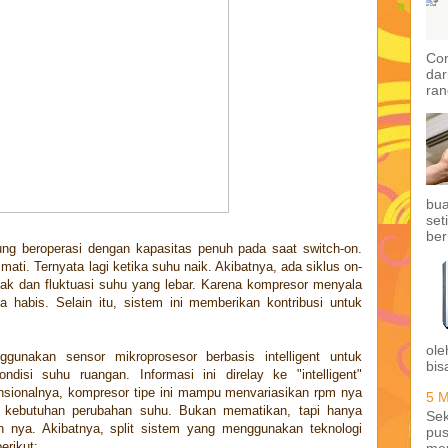
Con
dar
ran
bua
set
ber
ung beroperasi dengan kapasitas penuh pada saat switch-on.
mati. Ternyata lagi ketika suhu naik. Akibatnya, ada siklus on-
ak dan fluktuasi suhu yang lebar. Karena kompresor menyala
a habis. Selain itu, sistem ini memberikan kontribusi untuk
ole
nggunakan sensor mikroprosesor berbasis intelligent untuk
bis
isi suhu ruangan. Informasi ini direlay ke "intelligent"
ensionalnya, kompresor tipe ini mampu menvariasikan rpm nya
5 M
da kebutuhan perubahan suhu. Bukan mematikan, tapi hanya
Sek
n nya. Akibatnya, split sistem yang menggunakan teknologi
pus
erikut:
me