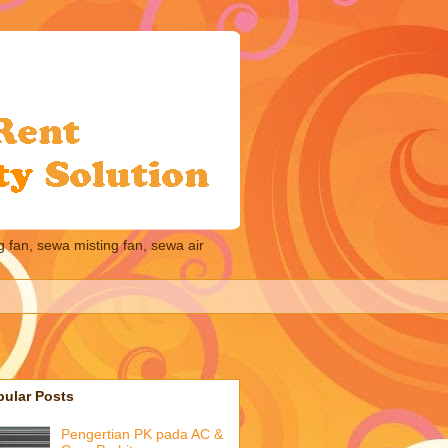
 fan, sewa misting fan, sewa air
pular Posts
Pengertian PK pada AC &