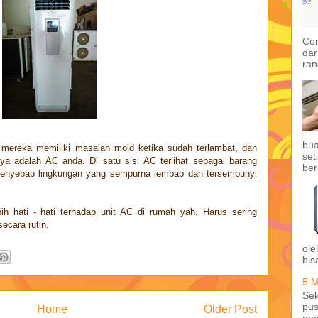
Con
dar
ran
bua
 mereka memiliki masalah mold ketika sudah terlambat, dan
set
a adalah AC anda. Di satu sisi AC terlihat sebagai barang
ber
 penyebab lingkungan yang sempurna lembab dan tersembunyi
bih hati - hati terhadap unit AC di rumah yah. Harus sering
ecara rutin.
ole
bis
5 M
Sek
pus
Home
Older Post
me