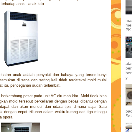
 terhadap anak - anak kita.
mas
mem
PK 
ata
ber
ber
sehatan anak adalah penyakit dan bahaya yang tersembunyi
y...
itemukan di sana dan sering kali tidak terdeteksi mold mulai
at itu, pencegahan sudah terlambat.
 berkembang pesat pada unit AC dirumah kita. Mold tidak bisa
ngkan mold tersebut berkeliaran dengan bebas dibantu dengan
 dapat dan akan muncul dari udara tipis dimana saja. Satu
pad
 dengan cepat triliunan dalam waktu kurang dari tiga minggu
Sal
a spora!