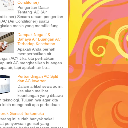
Conditoner)
Pengertian Dasar
Tentang AC (Air
ditioner) Secara umum pengertian
i AC (Air Conditioner) suatu
gkaian mesin yang memiliki fung...
Dampak Negatif &
Bahaya Air Buangan AC
Terhadap Kesehatan
Apakah Anda pernah
memperhatikan air
ngan AC? Jika kita perhatikan
iap unit AC menghasilkan buangan
upa air, tapi apakah air bu...
Perbandingan AC Split
dan AC Inverter
Dalam artikel sewa ac ini,
kita akan melihat
keuntungan yang dibawa
h teknologi. Tujuan nya agar kita
a lebih mengenali apa perbedaan...
erek Genset Terkemuka
arang ini sudah banyak sekali
at penyewaan genset yang
nyewakan berbagai macam genset,