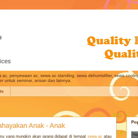
wa ac, penyewaan ac, sewa ac standing, sewa dehumidifier, sewa cooling
ler untuk seminar, arisan dan lainnya.
te
Po
hayakan Anak - Anak
 ilmu yang mungkin akan jarang didapat di tempat
sewa ac
atau