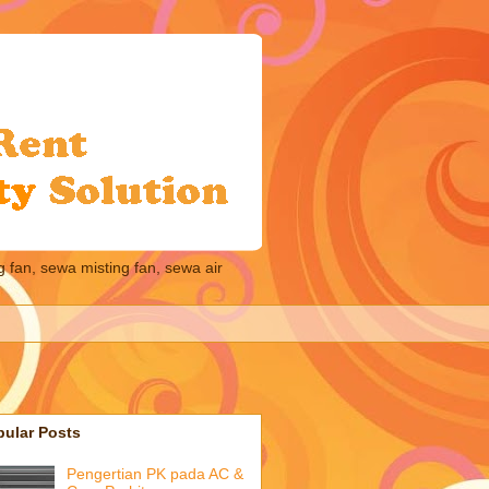
 fan, sewa misting fan, sewa air
pular Posts
Pengertian PK pada AC &