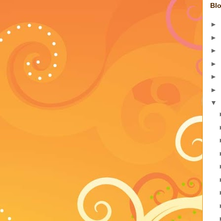
Blo
►
►
►
►
►
►
▼