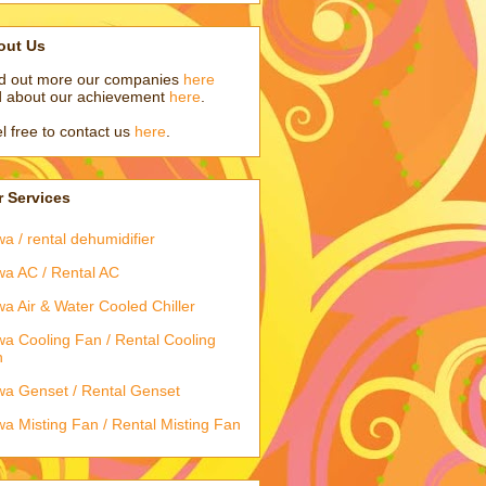
out Us
d out more our companies
here
 about our achievement
here
.
l free to contact us
here
.
 Services
a / rental dehumidifier
a AC / Rental AC
a Air & Water Cooled Chiller
a Cooling Fan / Rental Cooling
n
a Genset / Rental Genset
a Misting Fan / Rental Misting Fan