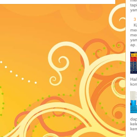
tap
yan
3
K
men
me
yan
ap.
Hal
kon
da
kel
kem