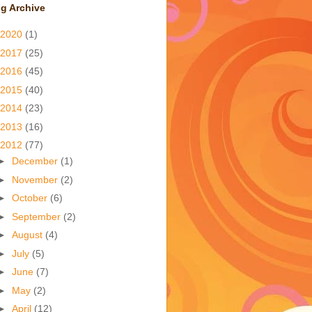
g Archive
2020
(1)
2017
(25)
2016
(45)
2015
(40)
2014
(23)
2013
(16)
2012
(77)
►
December
(1)
►
November
(2)
►
October
(6)
►
September
(2)
►
August
(4)
►
July
(5)
►
June
(7)
►
May
(2)
►
April
(12)