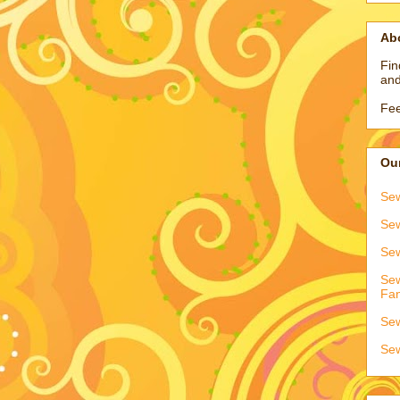
Ab
Fin
and
Fee
Our
Sew
Sew
Sew
Sew
Fa
Sew
Sew