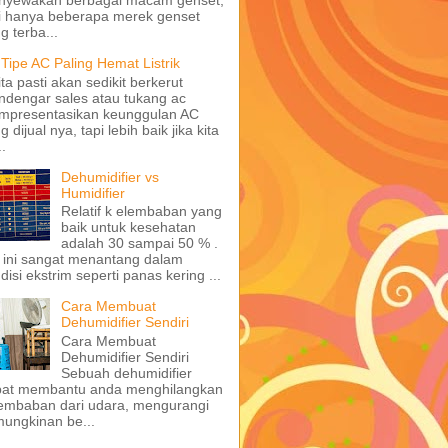
i hanya beberapa merek genset
g terba...
 Tipe AC Paling Hemat Listrik
ita pasti akan sedikit berkerut
dengar sales atau tukang ac
mpresentasikan keunggulan AC
g dijual nya, tapi lebih baik jika kita
..
Dehumidifier vs
Humidifier
Relatif k elembaban yang
baik untuk kesehatan
adalah 30 sampai 50 % .
 ini sangat menantang dalam
disi ekstrim seperti panas kering ...
Cara Membuat
Dehumidifier Sendiri
Cara Membuat
Dehumidifier Sendiri
Sebuah dehumidifier
pat membantu anda menghilangkan
embaban dari udara, mengurangi
ungkinan be...