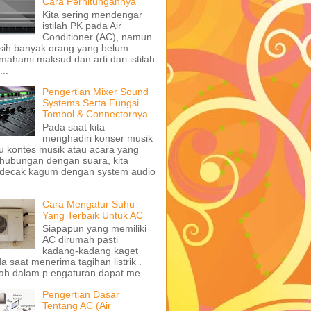
Cara Perhitungannya
Kita sering mendengar
istilah PK pada Air
Conditioner (AC), namun
ih banyak orang yang belum
ahami maksud dan arti dari istilah
...
Pengertian Mixer Sound
Systems Serta Fungsi
Tombol & Connectornya
Pada saat kita
menghadiri konser musik
u kontes musik atau acara yang
hubungan dengan suara, kita
decak kagum dengan system audio
Cara Mengatur Suhu
Yang Terbaik Untuk AC
Siapapun yang memiliki
AC dirumah pasti
kadang-kadang kaget
a saat menerima tagihan listrik .
ah dalam p engaturan dapat me...
Pengertian Dasar
Tentang AC (Air