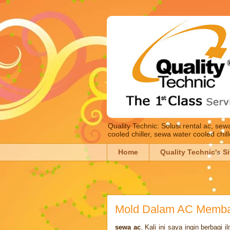
Quality Technic: Solusi rental ac, se
cooled chiller, sewa water cooled chil
Home
Quality Technic's Si
Mold Dalam AC Memba
sewa ac
. Kali ini saya ingin berbagi